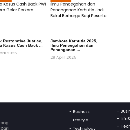
k Restorative Justice,
Jambore Karhutla 2025,
a Kasus Cash Back ...
Ilmu Pencegahan dan
Penanganan ...
pril 2025
28 April 2025
Busi
Business
Life
LifeStyle
yang
Tec
n
Dari
Technology