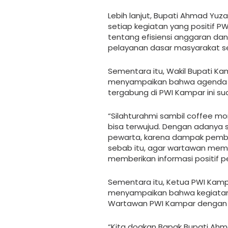
Lebih lanjut, Bupati Ahmad Yu
setiap kegiatan yang positif 
tentang efisiensi anggaran da
pelayanan dasar masyarakat sep
Sementara itu, Wakil Bupati K
menyampaikan bahwa agenda 
tergabung di PWI Kampar ini su
“Silahturahmi sambil coffee morn
bisa terwujud. Dengan adanya 
pewarta, karena dampak pemba
sebab itu, agar wartawan mem
memberikan informasi positif p
Sementara itu, Ketua PWI Kamp
menyampaikan bahwa kegiatan 
Wartawan PWI Kampar dengan 
“Kita doakan Bapak Bupati Ahm