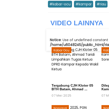
#kabar-ocu
#kampar
#riau
VIDEO
LAINNYA
Notice
: Use of undefined constant 
/home/u6048245/public_html/riau
Kabar Ocu
Kab
Tergabung CJH Kloter 05
Dile
BTH Batam, Ahmad ...
Kamp
07 Mei 2025
07 M
Nasional
Nas