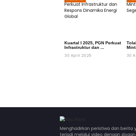
Kuartal I 2025, PGN Perkuat
Tola
Infrastruktur dan ...
Mint
30 April 2025
30 A
Menghadirkan peristiwa dan berita 
terjadi melalui video dengan sloga