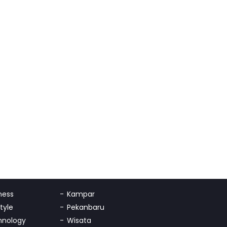
ness
Kampar
Style
Pekanbaru
hnology
Wisata