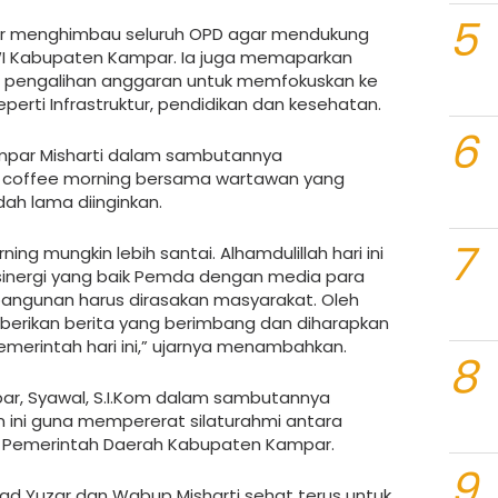
5
zar menghimbau seluruh OPD agar mendukung
PWI Kabupaten Kampar. Ia juga memaparkan
n pengalihan anggaran untuk memfokuskan ke
erti Infrastruktur, pendidikan dan kesehatan.
6
ampar Misharti dalam sambutannya
coffee morning bersama wartawan yang
dah lama diinginkan.
7
ing mungkin lebih santai. Alhamdulillah hari ini
sinergi yang baik Pemda dengan media para
ngunan harus dirasakan masyarakat. Oleh
berikan berita yang berimbang dan diharapkan
emerintah hari ini,” ujarnya menambahkan.
8
ar, Syawal, S.I.Kom dalam sambutannya
ini guna mempererat silaturahmi antara
Pemerintah Daerah Kabupaten Kampar.
9
ad Yuzar dan Wabup Misharti sehat terus untuk