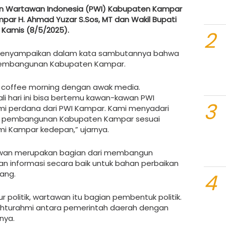
n Wartawan Indonesia (PWI) Kabupaten Kampar
par H. Ahmad Yuzar S.Sos, MT dan Wakil Bupati
i, Kamis (8/5/2025).
2
menyampaikan dalam kata sambutannya bahwa
pembangunan Kabupaten Kampar.
n coffee morning dengan awak media.
ali hari ini bisa bertemu kawan-kawan PWI
3
mi perdana dari PWI Kampar. Kami menyadari
am pembangunan Kabupaten Kampar sesuai
mi Kampar kedepan,” ujarnya.
awan merupakan bagian dari membangun
 informasi secara baik untuk bahan perbaikan
ang.
4
 politik, wartawan itu bagian pembentuk politik.
silahturahmi antara pemerintah daerah dengan
nya.