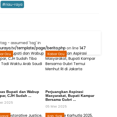
#riau-raya
tag - assumed 'tag' in
raya.tv/template/page/berita.php
on line
147
ar Ocu
Kabar Ocu
pas Bupati dan Wabup
Perjuangkan Aspirasi
ar, CJH Sudah ...
Masyarakat, Bupati Kampar
Bersama Gubri ...
ei 2025
05 Mei 2025
ional
Kab. Siak