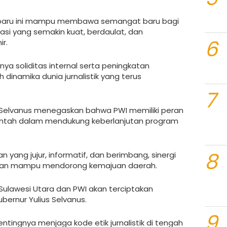
 baru ini mampu membawa semangat baru bagi
sasi yang semakin kuat, berdaulat, dan
6
r.
ya soliditas internal serta peningkatan
dinamika dunia jurnalistik yang terus
7
s Selvanus menegaskan bahwa PWI memiliki peran
rintah dalam mendukung keberlanjutan program
8
 yang jujur, informatif, dan berimbang, sinergi
akan mampu mendorong kemajuan daerah.
 Sulawesi Utara dan PWI akan terciptakan
bernur Yulius Selvanus.
9
tingnya menjaga kode etik jurnalistik di tengah