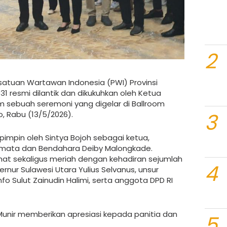
2
atuan Wartawan Indonesia (PWI) Provinsi
1 resmi dilantik dan dikukuhkan oleh Ketua
 sebuah seremoni yang digelar di Ballroom
3
, Rabu (13/5/2026).
pimpin oleh Sintya Bojoh sebagai ketua,
lumata dan Bendahara Deiby Malongkade.
dmat sekaligus meriah dengan kehadiran sejumlah
4
rnur Sulawesi Utara Yulius Selvanus, unsur
o Sulut Zainudin Halimi, serta anggota DPD RI
nir memberikan apresiasi kepada panitia dan
5