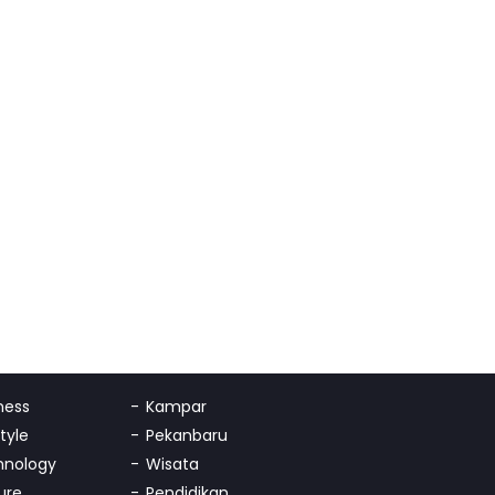
ness
Kampar
Style
Pekanbaru
hnology
Wisata
ure
Pendidikan