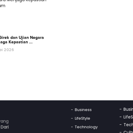
Girek dan Ujian Negara
aga Kepastian ...
ei 2026
Busi
Business
Life
LifeStyle
yang
Tec
n
Dari
Technology
Cult