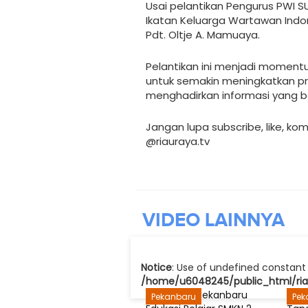
Usai pelantikan Pengurus PWI S
Ikatan Keluarga Wartawan Indone
Pdt. Oltje A. Mamuaya.
Pelantikan ini menjadi momentu
untuk semakin meningkatkan pro
menghadirkan informasi yang b
Jangan lupa subscribe, like, ko
@riauraya.tv
VIDEO
LAINNYA
Notice
: Use of undefined constant 
/home/u6048245/public_html/riau
Pekanbaru
Pek