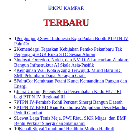
TERBARU
1
Pengunjung Sawit Indonesia Expo Padati Booth PTPTN IV
PalmCo
2
Kemendagri Tegaskan Kebijakan Pemko Pekanbaru Tak
Perpanjang HGB Ruko STC Sesuai Aturan
3
Indosat, Ooredoo, Nokia, dan NVIDIA Luncurkan Zankore,
Bangun Infrastruktur AI Skala Asia-Pasifik
4
Keinginan Wali Kota Agung Terwujud, Murid Baru SD-
SMP Pekanbaru Dapat Seragam Gratis
5
PalmCo: Kemitraan Petani Kunci Kemandirian Pangan dan
Energi
6
Juara Umum, Petenis Belia Persembahan Kado HUT RI
bagi PTPN IV Regional III
7
PTPN IV-Pemkab Rohil Perkuat Sinergi Bangun Daerah
8
PTPN IV-BPBD Riau Kolaborasi Wujudkan Desa Mandiri
Peduli Gambut
9
Lewat Laga Tenis Meja, PWI Riau, SKK Migas, dan EMP
Bentu Perkuat Sinergi dan Silaturahmi
10
Kenali Sinyal Tubuhmu! Health in Motion Hadir di