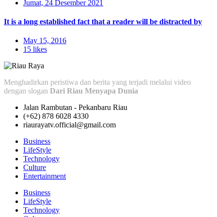
Jumat, 24 Desember 2021
It is a long established fact that a reader will be distracted by
May 15, 2016
15 likes
Menghadirkan peristiwa dan berita yang terjadi melalui video
dengan slogan
Dari Riau Menyapa Dunia
Jalan Rambutan - Pekanbaru Riau
(+62) 878 6028 4330
riaurayatv.official@gmail.com
Business
LifeStyle
Technology
Culture
Entertainment
Business
LifeStyle
Technology