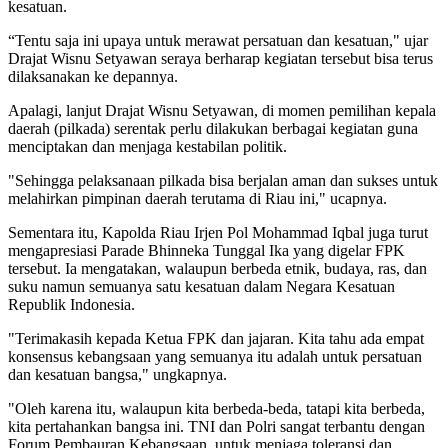
kesatuan.
“Tentu saja ini upaya untuk merawat persatuan dan kesatuan," ujar
Drajat Wisnu Setyawan seraya berharap kegiatan tersebut bisa terus
dilaksanakan ke depannya.
Apalagi, lanjut Drajat Wisnu Setyawan, di momen pemilihan kepala
daerah (pilkada) serentak perlu dilakukan berbagai kegiatan guna
menciptakan dan menjaga kestabilan politik.
"Sehingga pelaksanaan pilkada bisa berjalan aman dan sukses untuk
melahirkan pimpinan daerah terutama di Riau ini," ucapnya.
Sementara itu, Kapolda Riau Irjen Pol Mohammad Iqbal juga turut
mengapresiasi Parade Bhinneka Tunggal Ika yang digelar FPK
tersebut. Ia mengatakan, walaupun berbeda etnik, budaya, ras, dan
suku namun semuanya satu kesatuan dalam Negara Kesatuan
Republik Indonesia.
"Terimakasih kepada Ketua FPK dan jajaran. Kita tahu ada empat
konsensus kebangsaan yang semuanya itu adalah untuk persatuan
dan kesatuan bangsa," ungkapnya.
"Oleh karena itu, walaupun kita berbeda-beda, tatapi kita berbeda,
kita pertahankan bangsa ini. TNI dan Polri sangat terbantu dengan
Forum Pembauran Kebangsaan, untuk menjaga toleransi dan