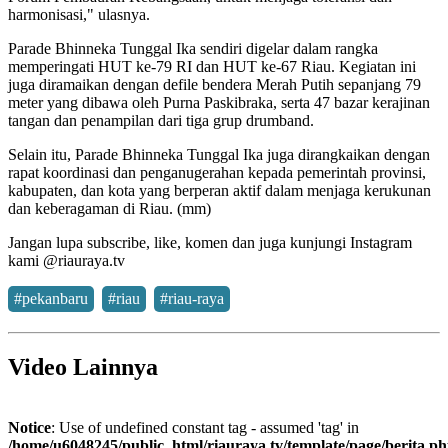
harmonisasi," ulasnya.
Parade Bhinneka Tunggal Ika sendiri digelar dalam rangka
memperingati HUT ke-79 RI dan HUT ke-67 Riau. Kegiatan ini
juga diramaikan dengan defile bendera Merah Putih sepanjang 79
meter yang dibawa oleh Purna Paskibraka, serta 47 bazar kerajinan
tangan dan penampilan dari tiga grup drumband.
Selain itu, Parade Bhinneka Tunggal Ika juga dirangkaikan dengan
rapat koordinasi dan penganugerahan kepada pemerintah provinsi,
kabupaten, dan kota yang berperan aktif dalam menjaga kerukunan
dan keberagaman di Riau. (mm)
Jangan lupa subscribe, like, komen dan juga kunjungi Instagram
kami @riauraya.tv
#pekanbaru
#riau
#riau-raya
Video
Lainnya
Notice
: Use of undefined constant tag - assumed 'tag' in
/home/u6048245/public_html/riauraya.tv/template/page/berita.p