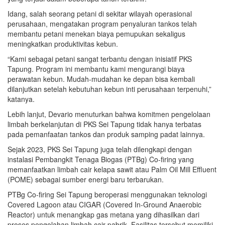
Idang, salah seorang petani di sekitar wilayah operasional
perusahaan, mengatakan program penyaluran tankos telah
membantu petani menekan biaya pemupukan sekaligus
meningkatkan produktivitas kebun.
“Kami sebagai petani sangat terbantu dengan inisiatif PKS
Tapung. Program ini membantu kami mengurangi biaya
perawatan kebun. Mudah-mudahan ke depan bisa kembali
dilanjutkan setelah kebutuhan kebun inti perusahaan terpenuhi,”
katanya.
Lebih lanjut, Devario menuturkan bahwa komitmen pengelolaan
limbah berkelanjutan di PKS Sei Tapung tidak hanya terbatas
pada pemanfaatan tankos dan produk samping padat lainnya.
Sejak 2023, PKS Sei Tapung juga telah dilengkapi dengan
instalasi Pembangkit Tenaga Biogas (PTBg) Co-firing yang
memanfaatkan limbah cair kelapa sawit atau Palm Oil Mill Effluent
(POME) sebagai sumber energi baru terbarukan.
PTBg Co-firing Sei Tapung beroperasi menggunakan teknologi
Covered Lagoon atau CIGAR (Covered In-Ground Anaerobic
Reactor) untuk menangkap gas metana yang dihasilkan dari
proses pengolahan limbah cair pabrik. Fasilitas tersebut memiliki