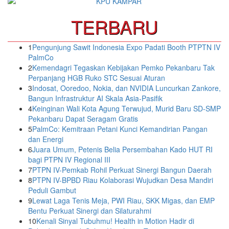
TERBARU
1
Pengunjung Sawit Indonesia Expo Padati Booth PTPTN IV
PalmCo
2
Kemendagri Tegaskan Kebijakan Pemko Pekanbaru Tak
Perpanjang HGB Ruko STC Sesuai Aturan
3
Indosat, Ooredoo, Nokia, dan NVIDIA Luncurkan Zankore,
Bangun Infrastruktur AI Skala Asia-Pasifik
4
Keinginan Wali Kota Agung Terwujud, Murid Baru SD-SMP
Pekanbaru Dapat Seragam Gratis
5
PalmCo: Kemitraan Petani Kunci Kemandirian Pangan
dan Energi
6
Juara Umum, Petenis Belia Persembahan Kado HUT RI
bagi PTPN IV Regional III
7
PTPN IV-Pemkab Rohil Perkuat Sinergi Bangun Daerah
8
PTPN IV-BPBD Riau Kolaborasi Wujudkan Desa Mandiri
Peduli Gambut
9
Lewat Laga Tenis Meja, PWI Riau, SKK Migas, dan EMP
Bentu Perkuat Sinergi dan Silaturahmi
10
Kenali Sinyal Tubuhmu! Health in Motion Hadir di