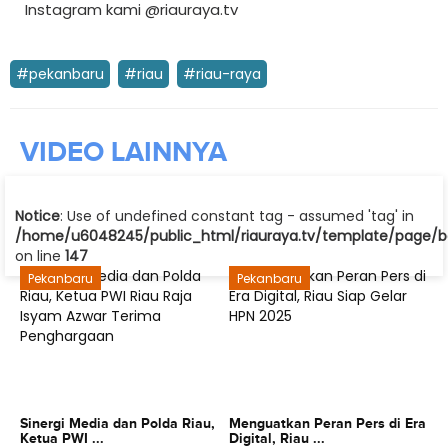
Instagram kami @riauraya.tv
#pekanbaru
#riau
#riau-raya
VIDEO
LAINNYA
Notice
: Use of undefined constant tag - assumed 'tag' in
/home/u6048245/public_html/riauraya.tv/template/page/be
on line
147
Pekanbaru
Pekanbaru
Sinergi Media dan Polda Riau,
Menguatkan Peran Pers di Era
Ketua PWI ...
Digital, Riau ...