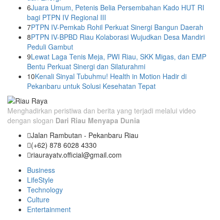
6
Juara Umum, Petenis Belia Persembahan Kado HUT RI
bagi PTPN IV Regional III
7
PTPN IV-Pemkab Rohil Perkuat Sinergi Bangun Daerah
8
PTPN IV-BPBD Riau Kolaborasi Wujudkan Desa Mandiri
Peduli Gambut
9
Lewat Laga Tenis Meja, PWI Riau, SKK Migas, dan EMP
Bentu Perkuat Sinergi dan Silaturahmi
10
Kenali Sinyal Tubuhmu! Health in Motion Hadir di
Pekanbaru untuk Solusi Kesehatan Tepat
Menghadirkan peristiwa dan berita yang terjadi melalui video
dengan slogan
Dari Riau Menyapa Dunia
Jalan Rambutan - Pekanbaru Riau
(+62) 878 6028 4330
riaurayatv.official@gmail.com
Business
LifeStyle
Technology
Culture
Entertainment