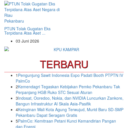
Pekanbaru
PTUN Tolak Gugatan Eks
Terpidana Atas Aset ...
03 Juni 2026
TERBARU
1
Pengunjung Sawit Indonesia Expo Padati Booth PTPTN IV
PalmCo
2
Kemendagri Tegaskan Kebijakan Pemko Pekanbaru Tak
Perpanjang HGB Ruko STC Sesuai Aturan
3
Indosat, Ooredoo, Nokia, dan NVIDIA Luncurkan Zankore,
Bangun Infrastruktur AI Skala Asia-Pasifik
4
Keinginan Wali Kota Agung Terwujud, Murid Baru SD-SMP
Pekanbaru Dapat Seragam Gratis
5
PalmCo: Kemitraan Petani Kunci Kemandirian Pangan
dan Energi