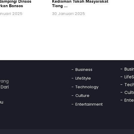
ampingi Dinsos
Kediaman Tokoh Masyarakat
rkan Bansos
Tiong ...
anuari 2025
30 Januari 2025
Busi
Business
Life
LifeStyle
yang
Tec
n
Dari
Technology
Cult
Culture
Ente
au
Entertainment