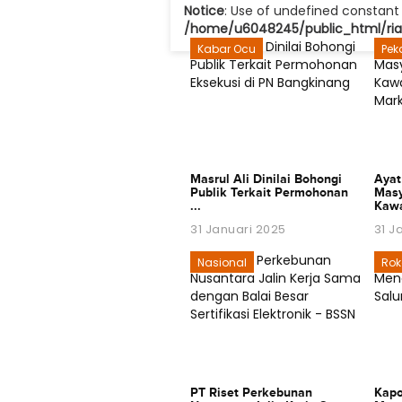
Notice
: Use of undefined constant 
/home/u6048245/public_html/riau
Kabar Ocu
Pek
Masrul Ali Dinilai Bohongi
Ayat
Publik Terkait Permohonan
Masy
...
Kawa
31 Januari 2025
31 J
Nasional
Roka
PT Riset Perkebunan
Kapo