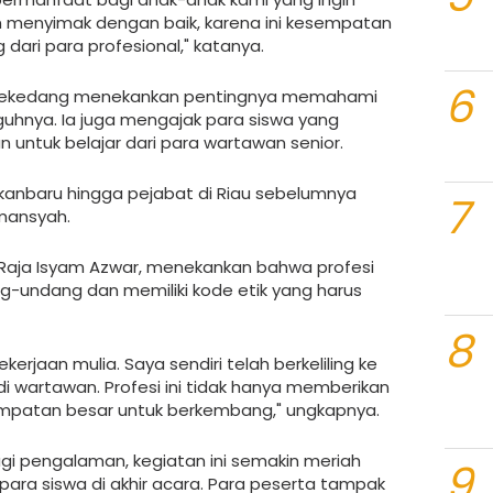
lakan menyimak dengan baik, karena ini kesempatan
 dari para profesional," katanya.
6
 Sekedang menekankan pentingnya memahami
uhnya. Ia juga mengajak para siswa yang
 untuk belajar dari para wartawan senior.
kanbaru hingga pejabat di Riau sebelumnya
7
lmansyah.
, Raja Isyam Azwar, menekankan bahwa profesi
-undang dan memiliki kode etik yang harus
8
erjaan mulia. Saya sendiri telah berkeliling ke
 wartawan. Profesi ini tidak hanya memberikan
empatan besar untuk berkembang," ungkapnya.
bagi pengalaman, kegiatan ini semakin meriah
9
ara siswa di akhir acara. Para peserta tampak