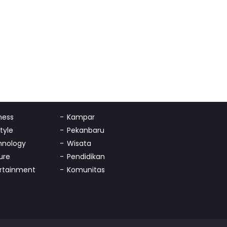
ness
Kampar
Style
Pekanbaru
hnology
Wisata
ure
Pendidikan
rtainment
Komunitas