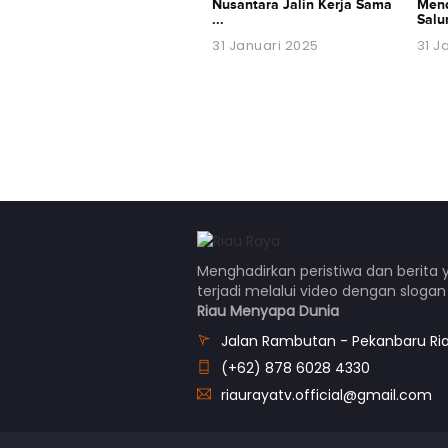
Nusantara Jalin Kerja Sama
Mend
...
Salu
31 Januari 2025
31 J
Menghadirkan peristiwa dan berita 
terjadi melalui video dengan sloga
Riau Menyapa Dunia
Jalan Rambutan - Pekanbaru Ri
(+62) 878 6028 4330
riaurayatv.official@gmail.com