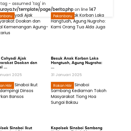
tag - assumed 'tag' in
raya.tv/template/page/berita.php
on line
147
anbaru
Pekanbaru
 Cahyadi Ajak
Besuk Anak Korban Laka
arakat Doakan dan
Hangtuah, Agung Nugroho:
l ...
...
anuari 2025
31 Januari 2025
n Hilir
Rokan Hilir
lsek Sinaboi Ikut
Kapolsek Sinaboi Sambang