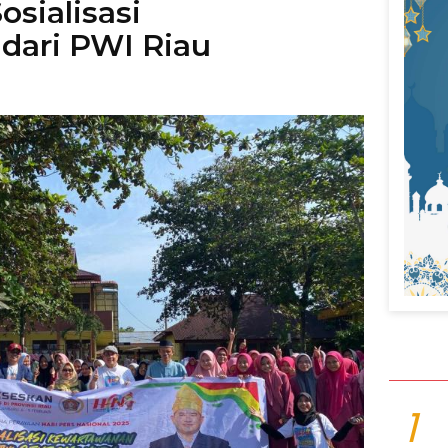
osialisasi
dari PWI Riau
1