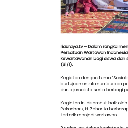
riauraya.tv – Dalam rangka mem
Persatuan Wartawan Indonesia (
kewartawanan bagi siswa dan s
(31/1).
Kegiatan dengan tema "Sosiali
bertujuan untuk memberikan 
dunia jurnalistik serta berbag
Kegiatan ini disambut baik oleh
Pekanbaru, H. Zahar. Ia berharap
tertarik menjadi wartawan.
"Mudah-mudahan kegiatan ini b